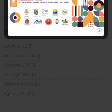
Style
(5)
Uncategorized
(4)
ARCHIVI
Luglio 2022
(1)
Novembre 2015
(1)
Ottobre 2015
(2)
Gennaio 2014
(1)
Dicembre 2013
(2)
Agosto 2013
(2)