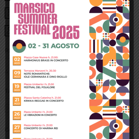
A Simple Blog Post
13
Ott
A Video Blog Post
01
Gen
RECENT COMMENTS
A WordPress Commenter
su
Hello world!
TAG CLOUD
brooklyn
fashion
style
women
CATEGORIE